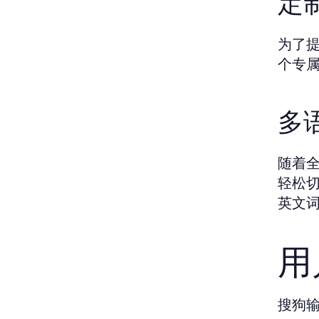
定
为了
个专
多
随着
轻松
英文
用
搜狗