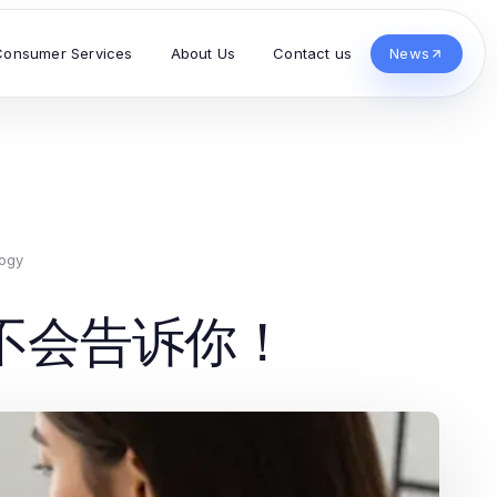
Consumer Services
About Us
Contact us
News
logy
不会告诉你！