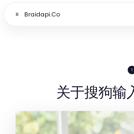
Braidapi.Co
B
T
关于搜狗输