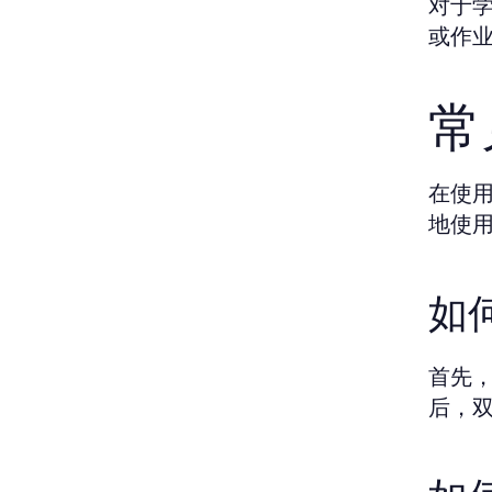
对于
或作
常
在使
地使
如
首先
后，