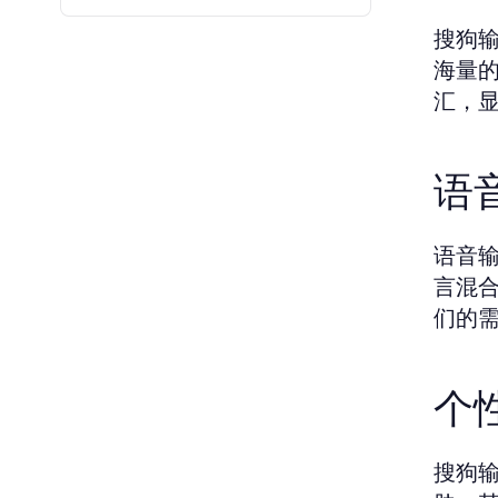
搜狗
海量
汇，
语
语音
言混
们的
个
搜狗