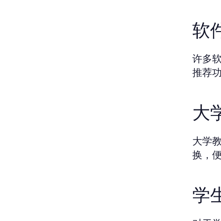
软
许多
推荐
大
大学
换，
学