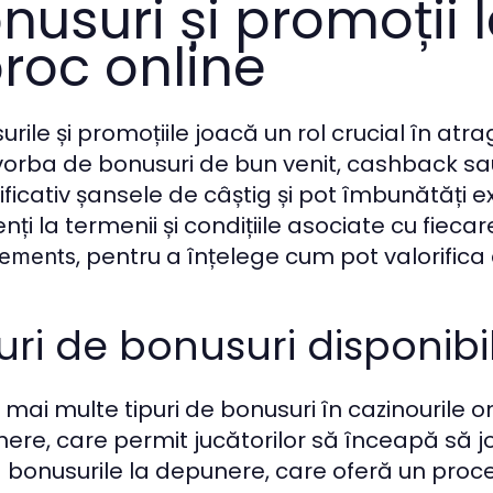
nusuri și promoții l
roc online
rile și promoțiile joacă un rol crucial în atr
vorba de bonusuri de bun venit, cashback sau 
ficativ șansele de câștig și pot îmbunătăți ex
enți la termenii și condițiile asociate cu fieca
, pentru a înțelege cum pot valorifica
rements
uri de bonusuri disponibi
 mai multe tipuri de bonusuri în cazinourile o
re, care permit jucătorilor să înceapă să joac
d bonusurile la depunere, care oferă un pr