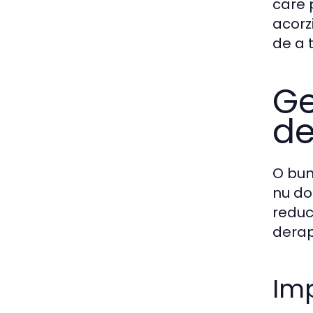
care 
acorz
de a 
Ge
de
O bun
nu doa
reduce
derap
Imp