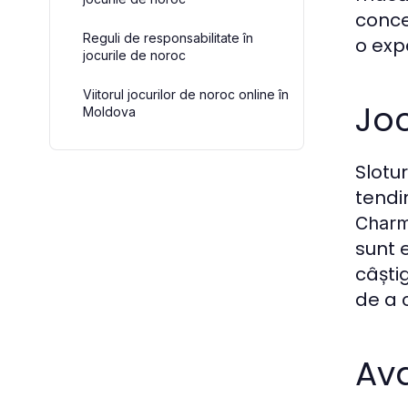
conce
Reguli de responsabilitate în
o exp
jocurile de noroc
Viitorul jocurilor de noroc online în
Joc
Moldova
Slotur
tendi
Charm
sunt 
câști
de a 
Ava