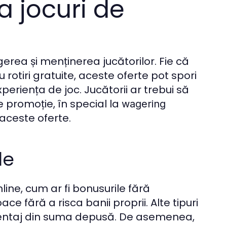
a jocuri de
agerea și menținerea jucătorilor. Fie că
rotiri gratuite, aceste oferte pot spori
periența de joc. Jucătorii ar trebui să
re promoție, în special la
wagering
 aceste oferte.
le
nline, cum ar fi bonusurile fără
e fără a risca banii proprii. Alte tipuri
ocentaj din suma depusă. De asemenea,