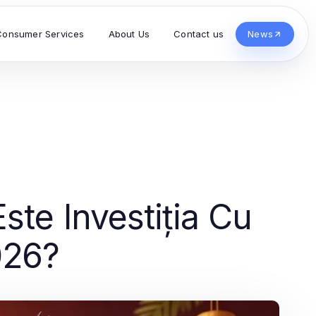
Consumer Services
About Us
Contact us
News
ste Investiția Cu
026?