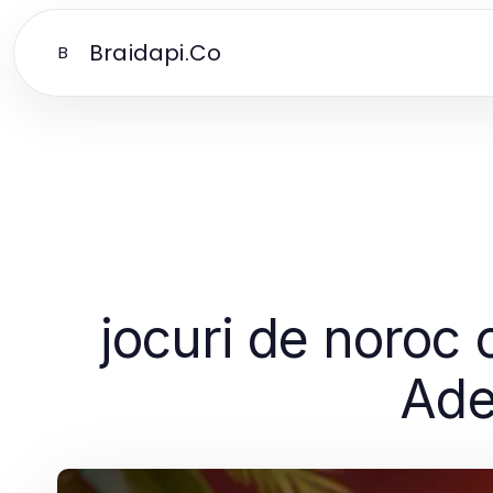
Braidapi.Co
B
jocuri de noroc 
Ade